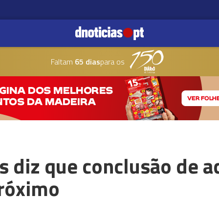
Faltam
65 dias
para os
s diz que conclusão de a
próximo