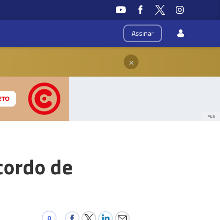
Assinar
×
PUB
cordo de
0