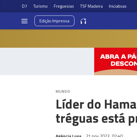
D7
Turismo
Freguesias
TSF Madeira
Iniciativas
Edição
Impressa
MUNDO
Líder do Hama
tréguas está 
Agência Lusa
21 nov 2023
07:40