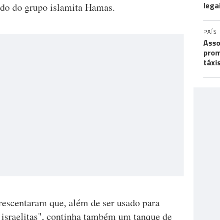
lega
ado do grupo islamita Hamas.
PAÍS
Asso
prom
táxi
crescentaram que, além de ser usado para
s israelitas", continha também um tanque de