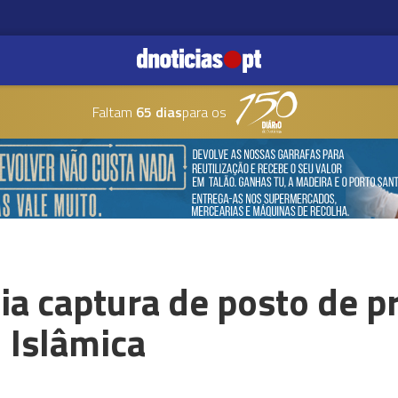
Faltam
65 dias
para os
ia captura de posto de 
 Islâmica