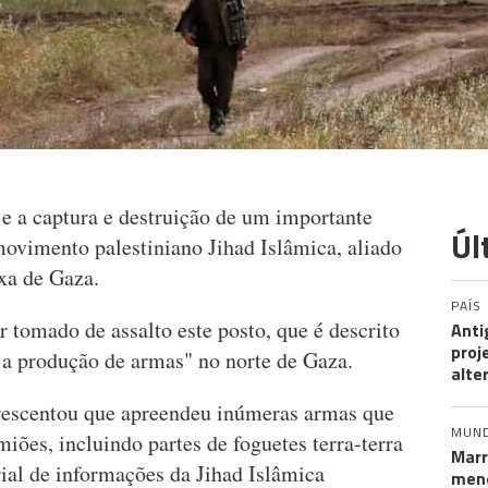
je a captura e destruição de um importante
Úl
ovimento palestiniano Jihad Islâmica, aliado
xa de Gaza.
PAÍS
r tomado de assalto este posto, que é descrito
Anti
proj
a produção de armas" no norte de Gaza.
alte
escentou que apreendeu inúmeras armas que
MUN
iões, incluindo partes de foguetes terra-terra
Marr
rial de informações da Jihad Islâmica
meno