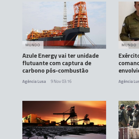
MUNDO
MUNDO
Azule Energy vai ter unidade
Exércit
flutuante com captura de
comand
carbono pós-combustão
envolvi
Agência Lusa
9 Nov 03:16
Agência Lu