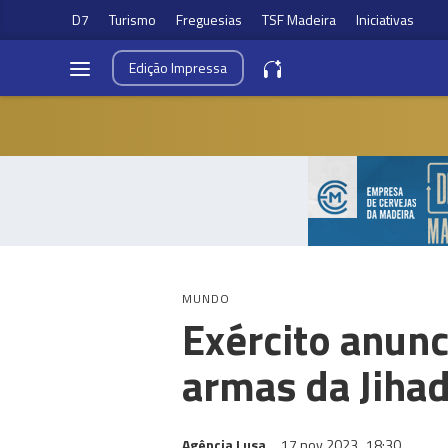
D7
Turismo
Freguesias
TSF Madeira
Iniciativas
Edição
Impressa
MUNDO
Exército anunc
armas da Jihad
Agência Lusa
17 nov 2023
18:30