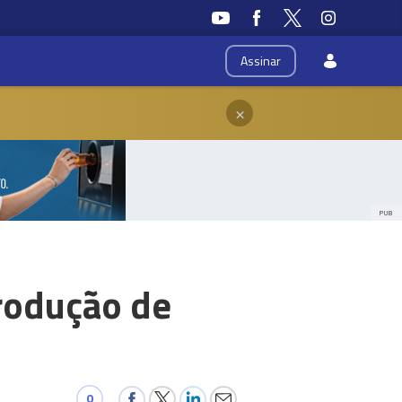
Assinar
×
PUB
produção de
0