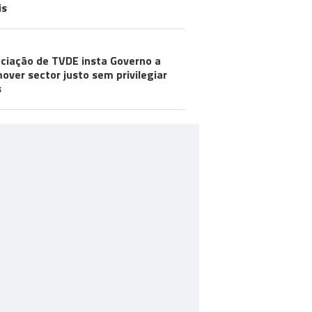
is
ciação de TVDE insta Governo a
over sector justo sem privilegiar
s