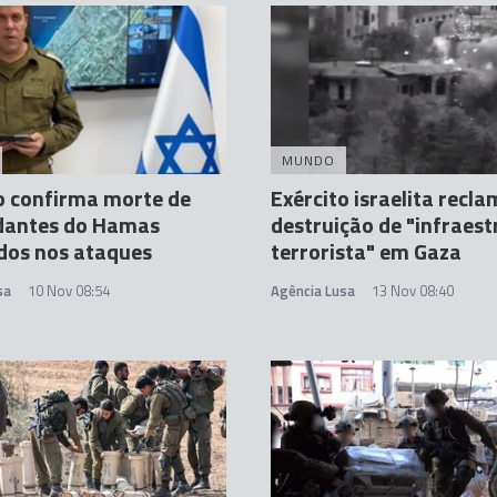
MUNDO
o confirma morte de
Exército israelita recl
antes do Hamas
destruição de "infraest
dos nos ataques
terrorista" em Gaza
sa
10 Nov 08:54
Agência Lusa
13 Nov 08:40