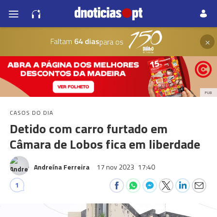
×
Faltam
64 dias
para os
PUB
CASOS DO DIA
Detido com carro furtado em
Câmara de Lobos fica em liberdade
Andreína Ferreira
17 nov 2023
17:40
1