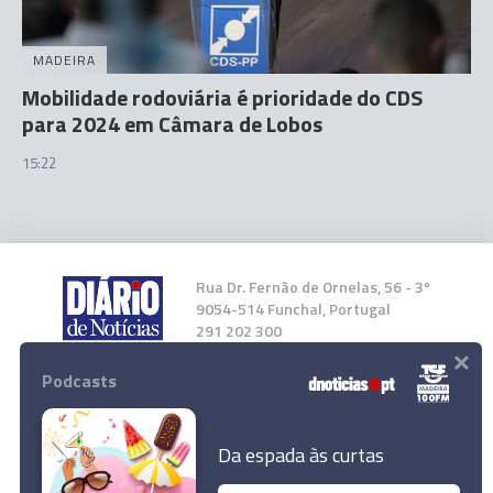
MADEIRA
Mobilidade rodoviária é prioridade do CDS
para 2024 em Câmara de Lobos
15:22
Rua Dr. Fernão de Ornelas, 56 - 3º
9054-514 Funchal, Portugal
291 202 300
×
Podcasts
Instale a nossa App
Da espada às curtas