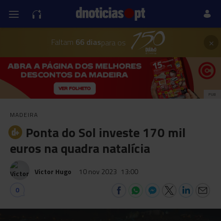
×
Faltam
66 dias
para os
PUB
MADEIRA
Ponta do Sol investe 170 mil
euros na quadra natalícia
Victor Hugo
10 nov 2023
13:00
0