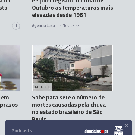
a da
Pequim registou no final de
sta
Outubro as temperaturas mais
elevadas desde 1961
Agência Lusa
2 Nov 09:23
1
MUNDO
e em
Sobe para sete o número de
 prazos
mortes causadas pela chuva
no estado brasileiro de São
Paulo
×
Agência Lusa
7 Nov 01:00
Podcasts