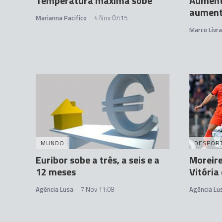
Temperatura máxima sobe
Aument
aumenta
Marianna Pacifico
4 Nov 07:15
Marco Livr
MUNDO
DESPOR
Euribor sobe a três, a seis e a
Moreire
12 meses
Vitória 
Agência Lusa
7 Nov 11:08
Agência Lu