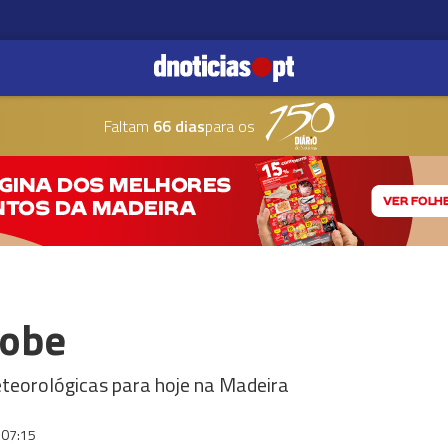
Faltam
66 dias
para os
sobe
eteorológicas para hoje na Madeira
07:15