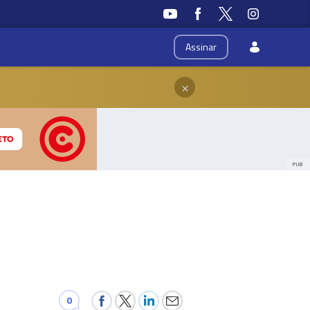
Assinar
×
PUB
0