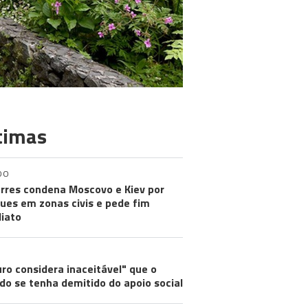
timas
DO
rres condena Moscovo e Kiev por
ues em zonas civis e pede fim
iato
ro considera inaceitável" que o
do se tenha demitido do apoio social