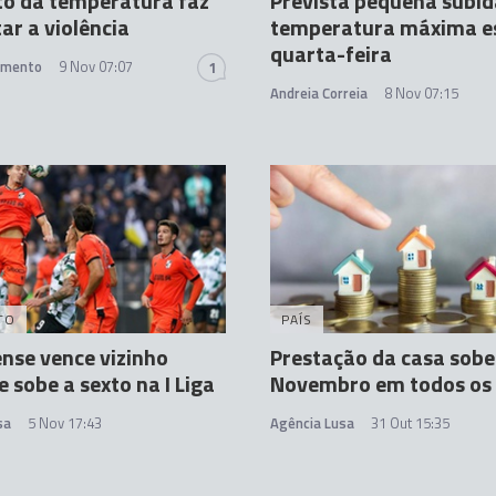
o da temperatura faz
Prevista pequena subid
r a violência
temperatura máxima e
quarta-feira
amento
9 Nov 07:07
1
Andreia Correia
8 Nov 07:15
TO
PAÍS
nse vence vizinho
Prestação da casa sob
e sobe a sexto na I Liga
Novembro em todos os
sa
5 Nov 17:43
Agência Lusa
31 Out 15:35