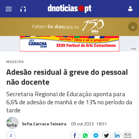
×
Faltam
64 dias
para os
PUB
MADEIRA
Adesão residual à greve do pessoal
não docente
Secretaria Regional de Educação aponta para
6,6% de adesão de manhã e de 13% no período da
tarde
Sofia Carraca Teixeira
09 out 2023
18:51
2