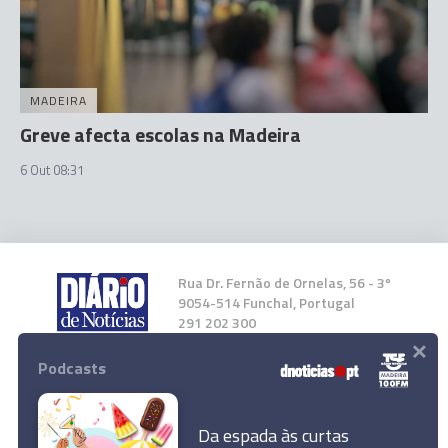
MADEIRA
Greve afecta escolas na Madeira
6 Out 08:31
Rua Dr. Fernão de Ornelas, 56 - 3º
9054-514 Funchal, Portugal
291 202 300
×
Podcasts
Instale a nossa App
Da espada às curtas