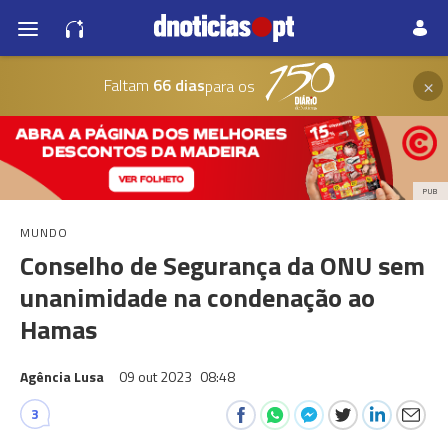
×
Faltam
66 dias
para os
PUB
MUNDO
Conselho de Segurança da ONU sem
unanimidade na condenação ao
Hamas
Agência Lusa
09 out 2023
08:48
3