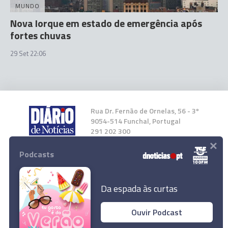
MUNDO
Nova Iorque em estado de emergência após
fortes chuvas
29 Set 22:06
Rua Dr. Fernão de Ornelas, 56 - 3º
9054-514 Funchal, Portugal
291 202 300
×
Podcasts
Instale a nossa App
Da espada às curtas
Ouvir Podcast
Acordo de rendimentos não responde à
© 2023 Empresa Diário de Notícias, Lda.