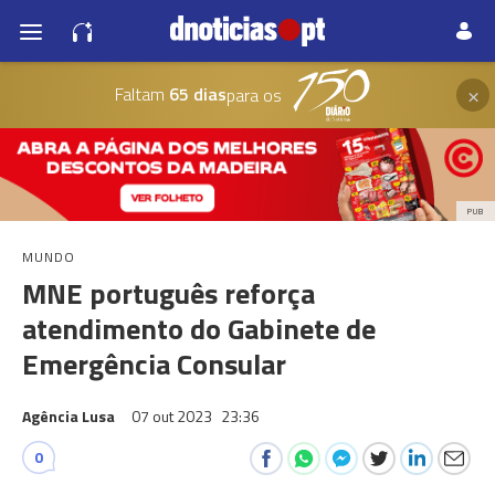
×
Faltam
65 dias
para os
PUB
MUNDO
MNE português reforça
atendimento do Gabinete de
Emergência Consular
Agência Lusa
07 out 2023
23:36
0