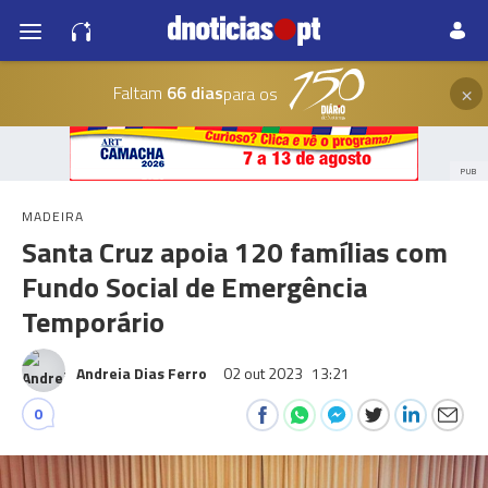
×
Faltam
66 dias
para os
PUB
MADEIRA
Santa Cruz apoia 120 famílias com
Fundo Social de Emergência
Temporário
Andreia Dias Ferro
02 out 2023
13:21
0