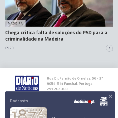
MADEIRA
Chega critica falta de soluções do PSD para a
criminalidade na Madeira
09:29
4
Rua Dr. Fernão de Ornelas, 56 - 3º
9054-514 Funchal, Portugal
291 202 300
×
Podcasts
Instale a nossa App