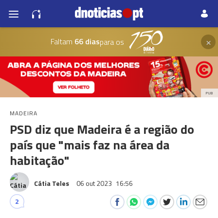
×
Faltam
66 dias
para os
PUB
MADEIRA
PSD diz que Madeira é a região do
país que "mais faz na área da
habitação"
Cátia Teles
06 out 2023
16:56
2