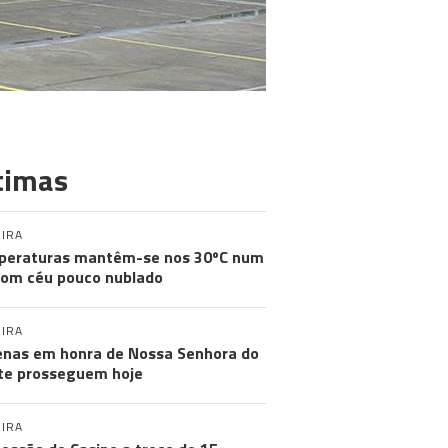
timas
IRA
peraturas mantêm-se nos 30ºC num
com céu pouco nublado
IRA
nas em honra de Nossa Senhora do
e prosseguem hoje
IRA