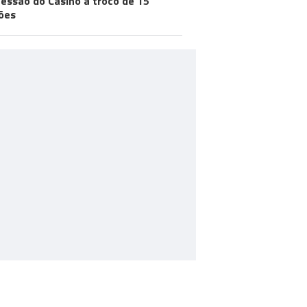
essão do Casino a troco de 15
ões