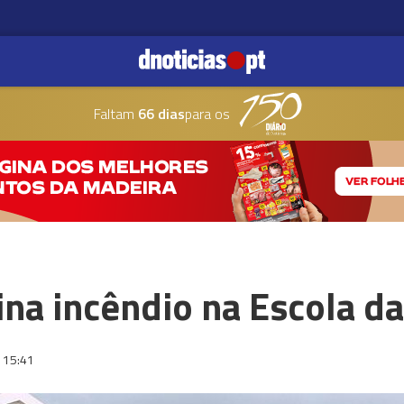
Faltam
66 dias
para os
gina incêndio na Escola d
15:41