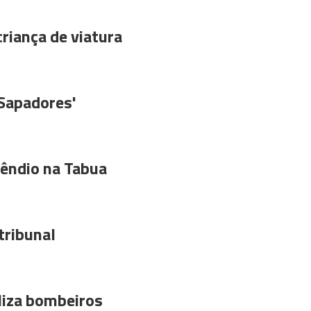
riança de viatura
'Sapadores'
êndio na Tabua
tribunal
liza bombeiros