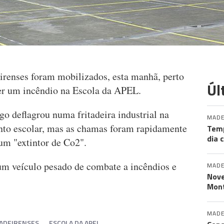
renses foram mobilizados, esta manhã, perto
Úl
er um incêndio na Escola da APEL.
go deflagrou numa fritadeira industrial na
MADE
nto escolar, mas as chamas foram rapidamente
Tem
dia 
 um "extintor de Co2".
um veículo pesado de combate a incêndios e
MADE
Nove
Mont
MADE
ADEIRENSES
ESCOLA DA APEL