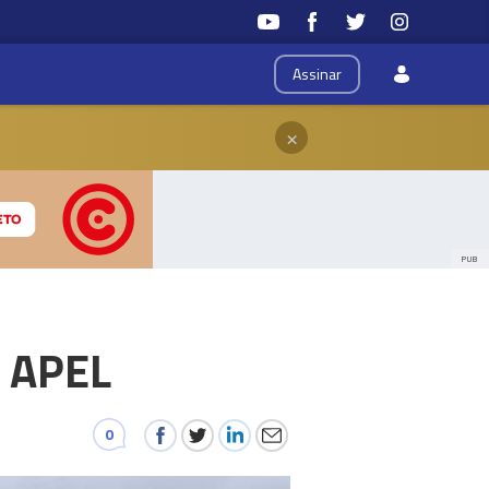
Assinar
×
PUB
a APEL
0