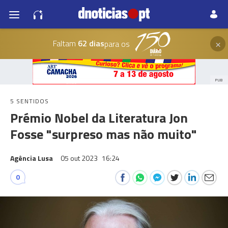
×
Faltam
62 dias
para os
PUB
5 SENTIDOS
Prémio Nobel da Literatura Jon
Fosse "surpreso mas não muito"
Agência Lusa
05 out 2023
16:24
0