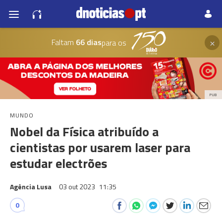
×
Faltam
66 dias
para os
PUB
MUNDO
Nobel da Física atribuído a
cientistas por usarem laser para
estudar electrões
Agência Lusa
03 out 2023
11:35
0