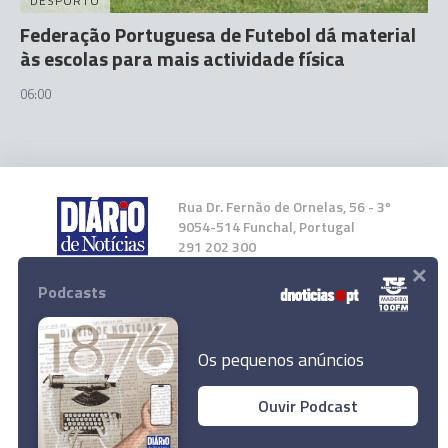
DESPORTO
Federação Portuguesa de Futebol dá material
às escolas para mais actividade física
06:00
Rua Dr. Fernão de Ornelas, 56 - 3º
9054-514 Funchal, Portugal
291 202 300
×
Podcasts
Instale a nossa App
Os pequenos anúncios
Ouvir Podcast
Nobel da Medicina atribuído a descobertas que
© 2023 Empresa Diário de Notícias, Lda.
levaram à vacina da covid-19
Todos os direitos reservados.