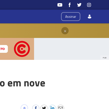
Assinar
×
PUB
go em nove
0