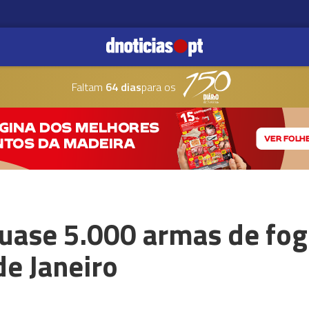
Faltam
64 dias
para os
uase 5.000 armas de fo
e Janeiro