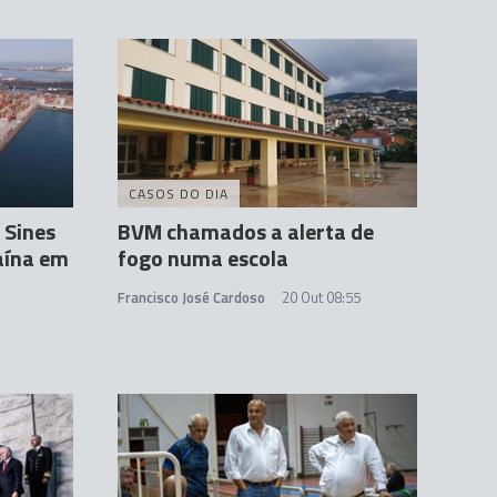
CASOS DO DIA
 Sines
BVM chamados a alerta de
aína em
fogo numa escola
Francisco José Cardoso
20 Out 08:55