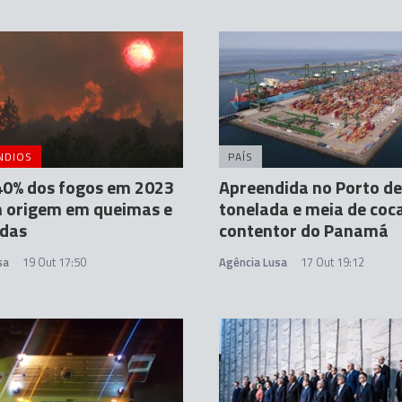
NDIOS
PAÍS
40% dos fogos em 2023
Apreendida no Porto de
m origem em queimas e
tonelada e meia de coc
das
contentor do Panamá
sa
19 Out 17:50
Agência Lusa
17 Out 19:12