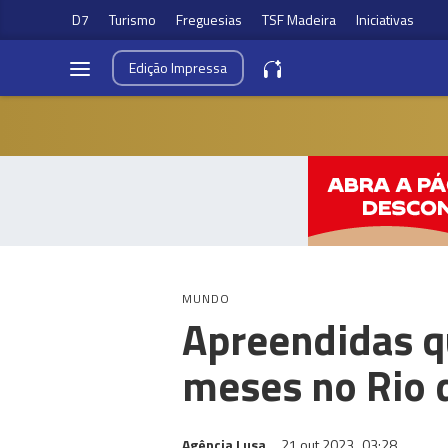
D7
Turismo
Freguesias
TSF Madeira
Iniciativas
Edição
Impressa
MUNDO
Apreendidas q
meses no Rio d
Agência Lusa
21 out 2023
03:28