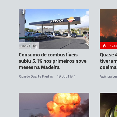
MADEIRA
INCÊ
Consumo de combustíveis
Quase 
subiu 5,1% nos primeiros nove
tivera
meses na Madeira
queima
Ricardo Duarte Freitas
19 Out 11:41
Agência Lu