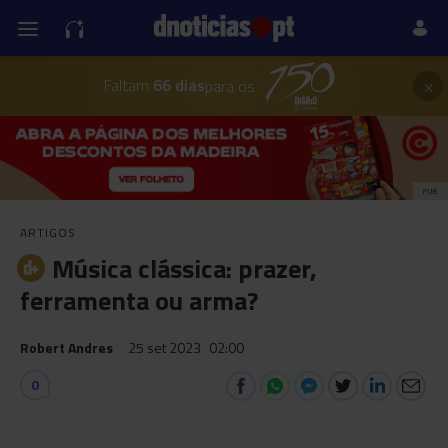
×
Faltam
66 dias
para os
PUB
ARTIGOS
Música clássica: prazer,
ferramenta ou arma?
Robert Andres
25 set 2023
02:00
0