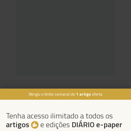
Atingiu o limite semanal de
1 artigo
oferta
Rua Dr. Fernão de Ornelas, 56 - 3º
9054-514 Funchal, Portugal
Tenha acesso ilimitado a todos os
291 202 300
×
artigos
e edições
DIÁRIO e-paper
Podcasts
Instale a nossa App