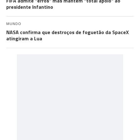
FIFA admite "erros" mas mantém "total apoio" ao
presidente Infantino
MUNDO
NASA confirma que destroços de foguetão da SpaceX
atingiram a Lua