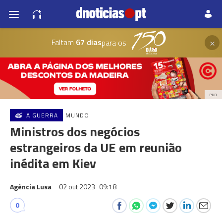
×
Faltam
67 dias
para os
PUB
A GUERRA
MUNDO
Ministros dos negócios
estrangeiros da UE em reunião
inédita em Kiev
Agência Lusa
02 out 2023
09:18
0