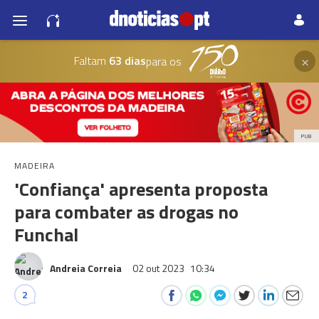
×
Faltam
63 dias
para os
PUB
MADEIRA
'Confiança' apresenta proposta
para combater as drogas no
Funchal
Andreia Correia
02 out 2023
10:34
2