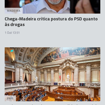
MADEIRA
Chega-Madeira critica postura do PSD quanto
às drogas
1 Out 13:51
PAÍS