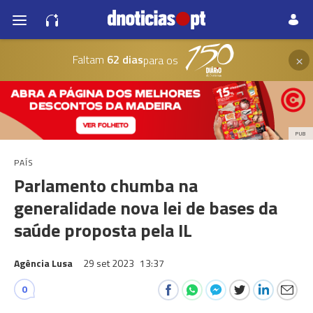
×
Faltam
62 dias
para os
PUB
PAÍS
Parlamento chumba na
generalidade nova lei de bases da
saúde proposta pela IL
Agência Lusa
29 set 2023
13:37
0