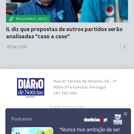
REGIONAIS 2023
IL diz que propostas de outros partidos serão
analisadas "caso a caso"
18 Set 15:33
1
Rua Dr. Fernão de Ornelas, 56 - 3º
9054-514 Funchal, Portugal
291 202 300
Instale a nossa App
×
Podcasts
"Nunca tive ambição de ser