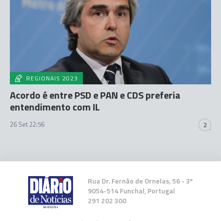
REGIONAIS 2023
Acordo é entre PSD e PAN e CDS preferia
entendimento com IL
26 Set 22:56
2
Rua Dr. Fernão de Ornelas, 56 - 3º
9054-514 Funchal, Portugal
291 202 300