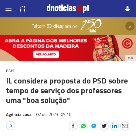
×
Faltam
63 dias
para os
PUB
PAÍS
IL considera proposta do PSD sobre
tempo de serviço dos professores
uma "boa solução"
Agência Lusa
02 out 2023
09:40
0