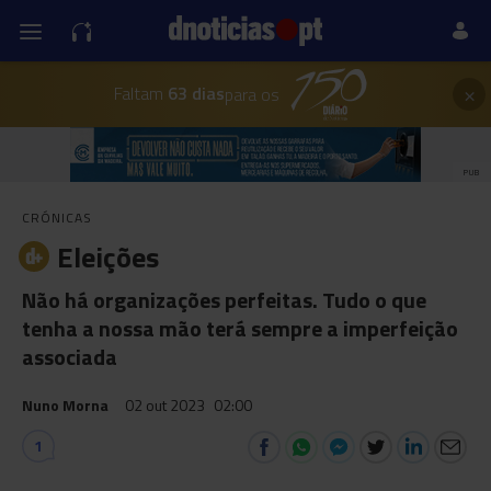
×
Faltam
63 dias
para os
PUB
CRÓNICAS
Eleições
Não há organizações perfeitas. Tudo o que
tenha a nossa mão terá sempre a imperfeição
associada
Nuno Morna
02 out 2023
02:00
1