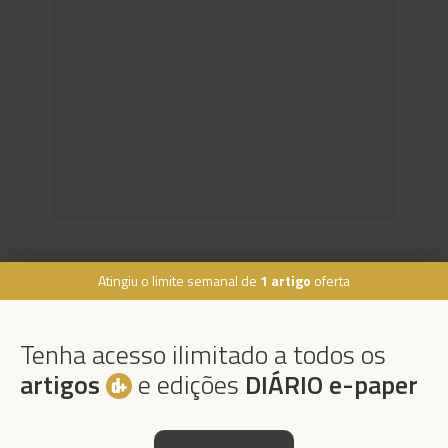
Atingiu o limite semanal de
1 artigo
oferta
Rua Dr. Fernão de Ornelas, 56 - 3º
9054-514 Funchal, Portugal
Tenha acesso ilimitado a todos os
291 202 300
×
artigos
e edições
DIÁRIO e-paper
Podcasts
Instale a nossa App