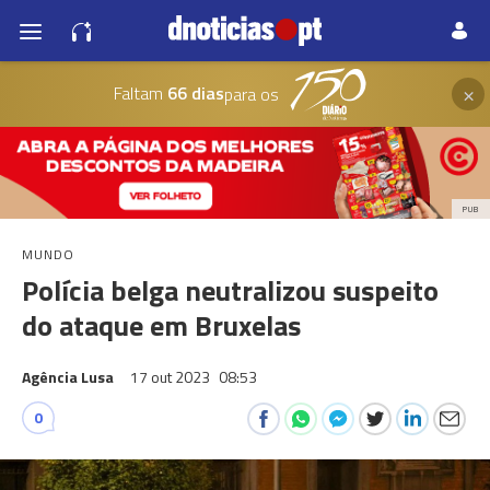
×
Faltam
66 dias
para os
PUB
MUNDO
Polícia belga neutralizou suspeito
do ataque em Bruxelas
Agência Lusa
17 out 2023
08:53
0