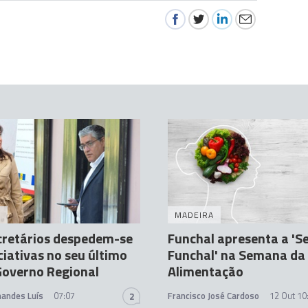
A
MADEIRA
cretários despedem-se
Funchal apresenta a '
ciativas no seu último
Funchal' na Semana da
Governo Regional
Alimentação
nandes Luís
07:07
Francisco José Cardoso
12 Out 10
2