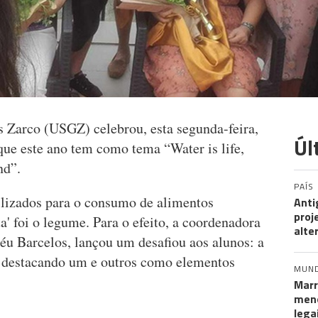
 Zarco (USGZ) celebrou, esta segunda-feira,
Úl
ue este ano tem como tema “Water is life,
nd”.
PAÍS
ilizados para o consumo de alimentos
Anti
proj
ta' foi o legume. Para o efeito, a coordenadora
alte
u Barcelos, lançou um desafiou aos alunos: a
 destacando um e outros como elementos
MUN
Marr
meno
lega