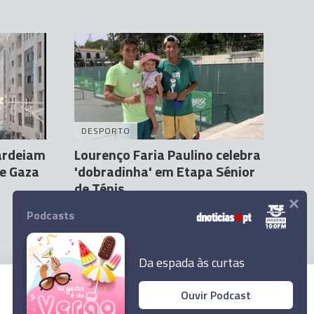
DESPORTO
bardeiam
Lourenço Faria Paulino celebra
de Gaza
'dobradinha' em Etapa Sénior
de Ténis
×
9 Out 22:20
Podcasts
Da espada às curtas
Ouvir Podcast
© 2023 Empresa Diário de Notícias, Lda.