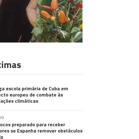
timas
ga escola primária de Cuba em
ecto europeu de combate às
rações climáticas
DO
ocos preparado para receber
res se Espanha remover obstáculos
is