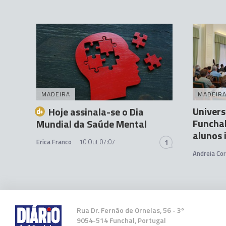
MADEIRA
MADEIR
Univers
Hoje assinala-se o Dia
Funcha
Mundial da Saúde Mental
alunos 
Erica Franco
10 Out 07:07
1
Andreia Cor
Rua Dr. Fernão de Ornelas, 56 - 3º
9054-514 Funchal, Portugal