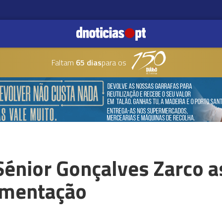
Faltam
65 dias
para os
énior Gonçalves Zarco a
imentação