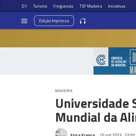
D7
Turismo
Freguesias
TSF Madeira
Iniciativas
Edição
Impressa
MADEIRA
Universidade S
Mundial da Al
Erica Franco
16 out 2023
23:55