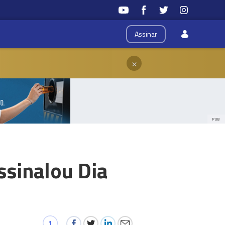
Assinar
×
PUB
ssinalou Dia
1