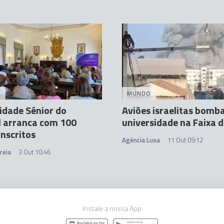
A
MUNDO
idade Sénior do
Aviões israelitas bom
l arranca com 100
universidade na Faixa 
inscritos
Agência Lusa
11 Out 09:12
reia
3 Out 10:46
Instale a nossa App