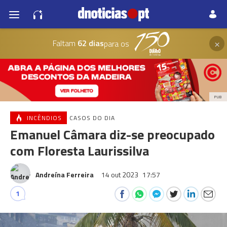
×
Faltam
62 dias
para os
PUB
INCÊNDIOS
CASOS DO DIA
Emanuel Câmara diz-se preocupado
com Floresta Laurissilva
Andreína Ferreira
14 out 2023
17:57
1