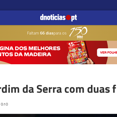
Faltam
66 dias
para os
rdim da Serra com duas f
10:10