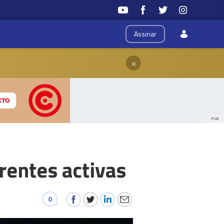
Assinar
×
PUB
rentes activas
0