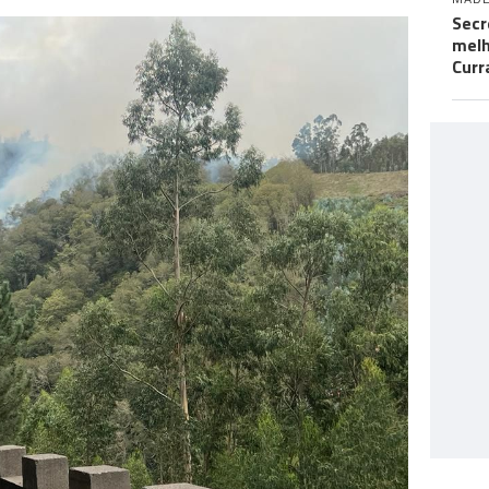
Secr
melh
Curr