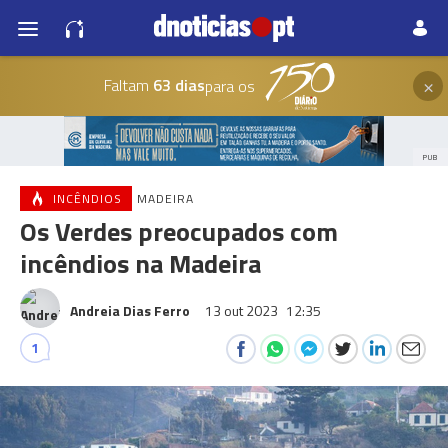
×
Faltam
63 dias
para os
PUB
INCÊNDIOS
MADEIRA
Os Verdes preocupados com
incêndios na Madeira
Andreia Dias Ferro
13 out 2023
12:35
1