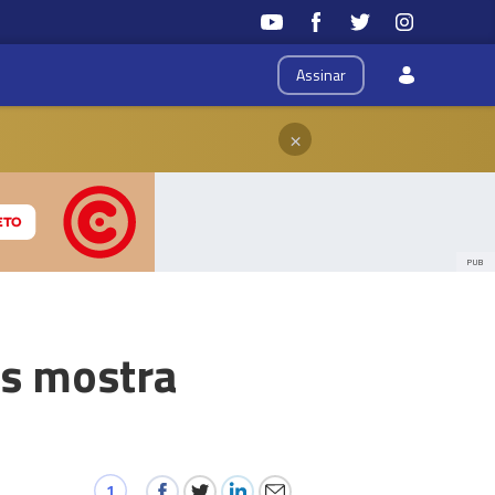
Assinar
×
PUB
as mostra
1