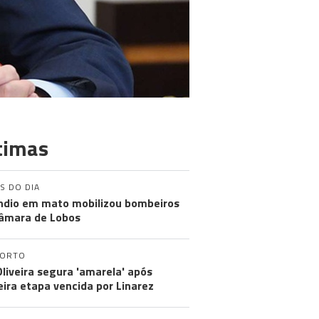
timas
S DO DIA
ndio em mato mobilizou bombeiros
âmara de Lobos
PORTO
Oliveira segura 'amarela' após
eira etapa vencida por Linarez