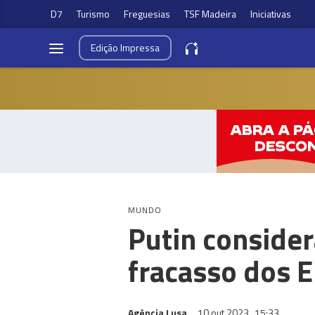
D7
Turismo
Freguesias
TSF Madeira
Iniciativas
Edição
Impressa
MUNDO
Putin conside
fracasso dos 
Agência Lusa
10 out 2023
15:33