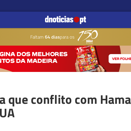
Faltam
64 dias
para os
ra que conflito com Ham
EUA