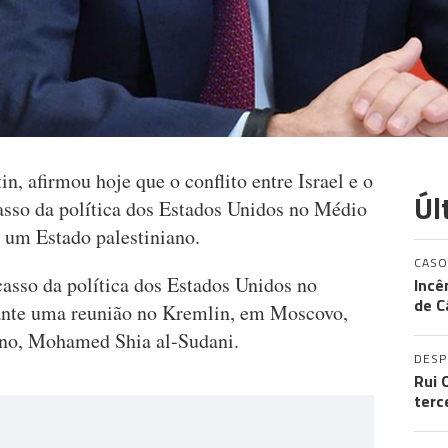
n, afirmou hoje que o conflito entre Israel e o
Úl
sso da política dos Estados Unidos no Médio
e um Estado palestiniano.
CASO
casso da política dos Estados Unidos no
Incê
de C
rante uma reunião no Kremlin, em Moscovo,
ano, Mohamed Shia al-Sudani.
DES
Rui 
terc