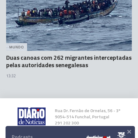
MUNDO
Duas canoas com 262 migrantes interceptadas
pelas autoridades senegalesas
13:32
Rua Dr. Fernão de Ornelas, 56 - 3º
9054-514 Funchal, Portugal
291 202 300
×
Podcasts
Instale a nossa App