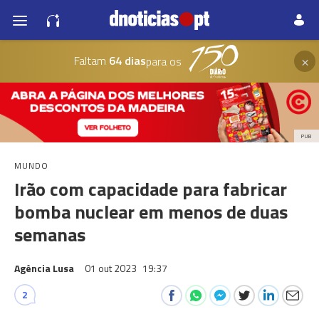
×
Faltam
64 dias
para os
PUB
MUNDO
Irão com capacidade para fabricar
bomba nuclear em menos de duas
semanas
Agência Lusa
01 out 2023
19:37
2