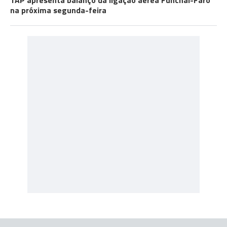
TAP apresenta balanço da ligação aérea Funchal-Faro
na próxima segunda-feira