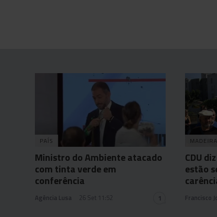
PAÍS
MADEIR
Ministro do Ambiente atacado
CDU diz
com tinta verde em
estão s
conferência
carênci
Agência Lusa
26 Set 11:52
Francisco 
1