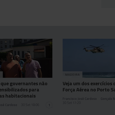
A
MADEIRA
 que governantes não
Veja um dos exercícios 
ensibilizados para
Força Aérea no Porto S
as habitacionais
Francisco José Cardoso
Gonçalo 
30 Set 17:20
José Cardoso
30 Set 18:06
1