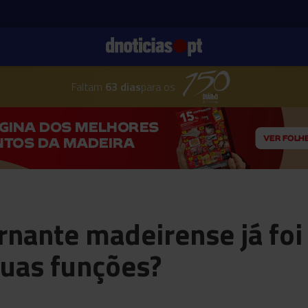
Faltam
63 dias
para os
nante madeirense já foi
suas funções?