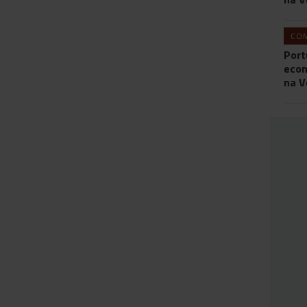
CO
Port
econ
na V