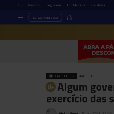
D7
Turismo
Freguesias
TSF Madeira
Iniciativas
Edição
Impressa
FACT CHECK
MADEIRA
Algum gover
exercício das 
Victor Hugo
01 out 2023
17:00