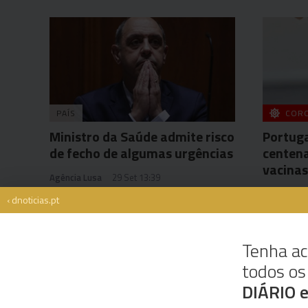
PAÍS
COR
Ministro da Saúde admite risco
Portuga
de fecho de algumas urgências
centena
vacinas
Agência Lusa
29 Set 13:39
Agência Lu
‹ dnoticias.pt
Tenha ac
todos o
Rua Dr. Fernão de Ornelas, 56 - 3º
9054-514 Funchal, Portugal
DIÁRIO 
291 202 300