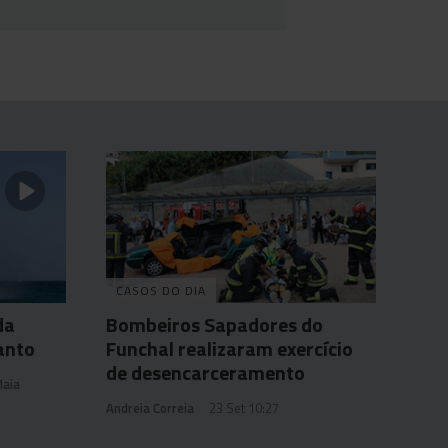
CASOS DO DIA
da
Bombeiros Sapadores do
anto
Funchal realizaram exercício
de desencarceramento
Maia
Andreia Correia
23 Set 10:27