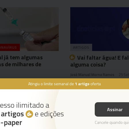
ONAVÍRUS
ARTIGOS
l já tem algumas
Vai faltar água! E fa
s de milhares de
alguma coisa?
José Manuel Morna Ramos
25 Set
sa
29 Set 14:29
Atingiu o limite semanal de
1 artigo
oferta
esso ilimitado a
Assinar
s
artigos
e edições
Instale a nossa App
e-paper
Cancele quando qui