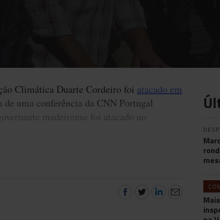
ção Climática Duarte Cordeiro foi
atacado em
Úl
a de uma conferência da CNN Portugal
vernante madeirense foi atacado no
DES
Marc
rond
mesa
CO
Mais
insp
na V