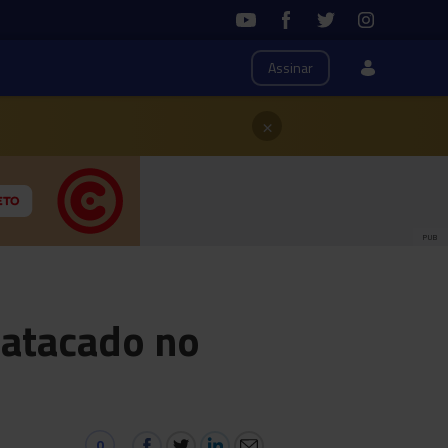
Assinar
×
PUB
 atacado no
0