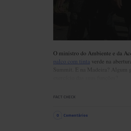
O ministro do Ambiente e da Ac
palco com tinta
verde na abertur
Summit. E na Madeira? Algum go
exercício das suas funções?
FACT CHECK
0
Comentários