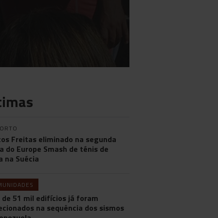
timas
PORTO
os Freitas eliminado na segunda
a do Europe Smash de ténis de
 na Suécia
MUNIDADES
 de 51 mil edifícios já foram
ecionados na sequência dos sismos
enezuela