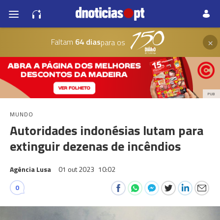
×
Faltam
64 dias
para os
PUB
MUNDO
Autoridades indonésias lutam para
extinguir dezenas de incêndios
Agência Lusa
01 out 2023
10:02
0