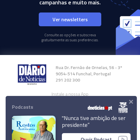
campanhas e muito mais.
Ver newsletters
Consulte as opções e subscreva
gratuitamente as suas preferências.
Rua Dr. Fernão de Ornelas, 56 - 3º
9054-514 Funchal, Portugal
291 202 300
Instale a nossa App
×
Podcasts
"Nunca tive ambição de ser
presidente”
© 2024 Empresa Diário de Notícias, Lda.
Ouvir Podcast