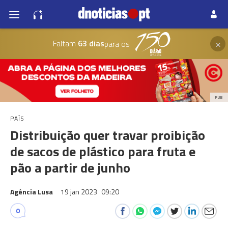
×
Faltam
63 dias
para os
PUB
PAÍS
Distribuição quer travar proibição
de sacos de plástico para fruta e
pão a partir de junho
Agência Lusa
19 jan 2023
09:20
0