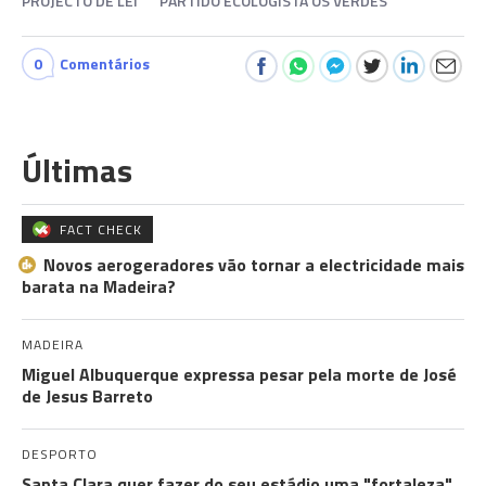
PROJECTO DE LEI
PARTIDO ECOLOGISTA OS VERDES
0
Comentários
Últimas
FACT CHECK
Novos aerogeradores vão tornar a electricidade mais
barata na Madeira?
MADEIRA
Miguel Albuquerque expressa pesar pela morte de José
de Jesus Barreto
DESPORTO
Santa Clara quer fazer do seu estádio uma "fortaleza"