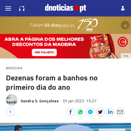
×
Faltam
64 dias
para os
PUB
MADEIRA
Dezenas foram a banhos no
primeiro dia do ano
Sandra S. Gonçalves
01 jan 2023
15:27
1