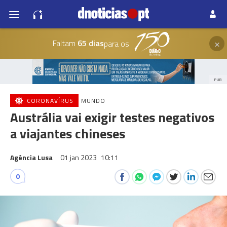
×
Faltam
65 dias
para os
PUB
CORONAVÍRUS
MUNDO
Austrália vai exigir testes negativos
a viajantes chineses
Agência Lusa
01 jan 2023
10:11
0