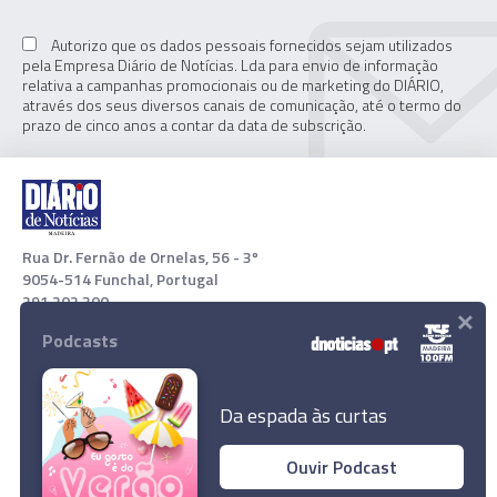
Autorizo que os dados pessoais fornecidos sejam utilizados
pela Empresa Diário de Notícias. Lda para envio de informação
relativa a campanhas promocionais ou de marketing do DIÁRIO,
através dos seus diversos canais de comunicação, até o termo do
prazo de cinco anos a contar da data de subscrição.
Rua Dr. Fernão de Ornelas, 56 - 3º
9054-514 Funchal, Portugal
291 202 300
×
Podcasts
Download App
Da espada às curtas
Ouvir Podcast
Pensionistas vão receber suplemento extra de