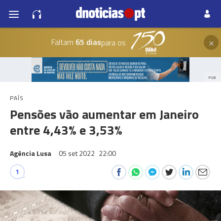
×
Faltam
65 dias
para os
PUB
PAÍS
Pensões vão aumentar em Janeiro
entre 4,43% e 3,53%
Agência Lusa
05 set 2022
22:00
1