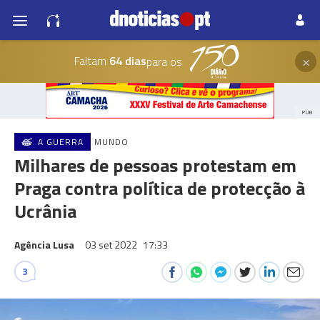
×
Faltam
64 dias
para os
PUB
A GUERRA
MUNDO
Milhares de pessoas protestam em
Praga contra política de protecção à
Ucrânia
Agência Lusa
03 set 2022
17:33
3