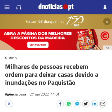
×
Faltam
63 dias
para os
PUB
MUNDO
Milhares de pessoas recebem
ordem para deixar casas devido a
inundações no Paquistão
Agência Lusa
27 ago 2022
14:01
0