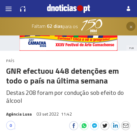
×
Faltam
62 dias
para os
PUB
PAÍS
GNR efectuou 448 detenções em
todo o país na última semana
Destas 208 foram por condução sob efeito do
álcool
Agência Lusa
03 set 2022
11:42
0