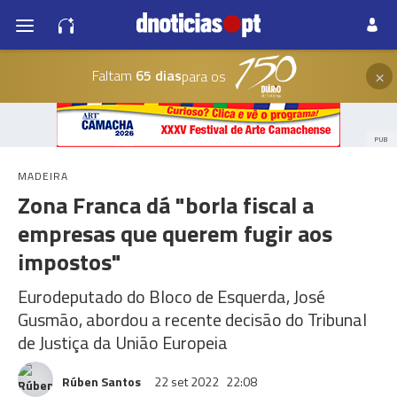
×
Faltam
65 dias
para os
PUB
MADEIRA
Zona Franca dá "borla fiscal a
empresas que querem fugir aos
impostos"
Eurodeputado do Bloco de Esquerda, José
Gusmão, abordou a recente decisão do Tribunal
de Justiça da União Europeia
Rúben Santos
22 set 2022
22:08