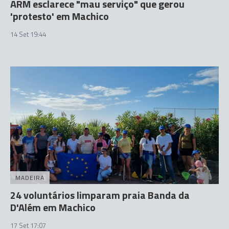
ARM esclarece "mau serviço" que gerou
'protesto' em Machico
14 Set 19:44
MADEIRA
24 voluntários limparam praia Banda da
D'Além em Machico
17 Set 17:07