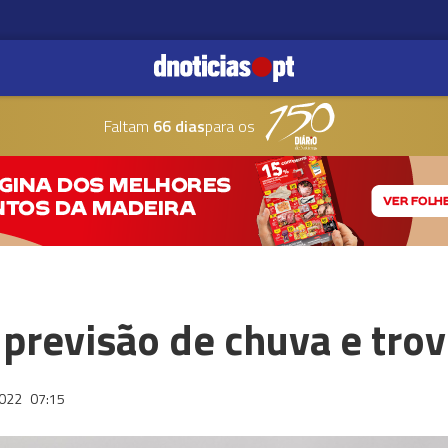
Faltam
66 dias
para os
revisão de chuva e trov
2022
07:15