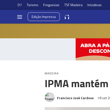
D7
Turismo
Freguesias
TSF Madeira
Iniciativas
Edição
Impressa
MADEIRA
IPMA mantém p
Francisco José Cardoso
18 set 