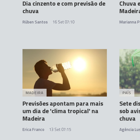
Dia cinzento e com previsão de
Chuva e
chuva
Madeir
Rúben Santos
16 Set 07:10
Marianna P
MADEIRA
PAÍS
Previsões apontam para mais
Sete di
um dia de 'clima tropical' na
sob avi
Madeira
chuva
Erica Franco
13 Set 07:15
Agência Lu