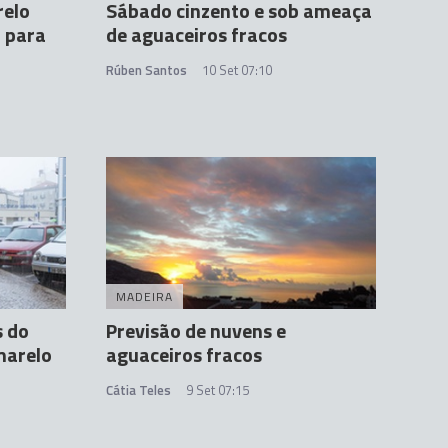
relo
Sábado cinzento e sob ameaça
a para
de aguaceiros fracos
Rúben Santos
10 Set 07:10
MADEIRA
s do
Previsão de nuvens e
marelo
aguaceiros fracos
Cátia Teles
9 Set 07:15