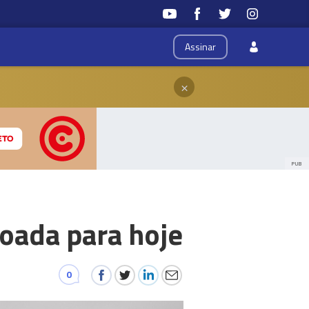
Assinar
×
PUB
oada para hoje
0