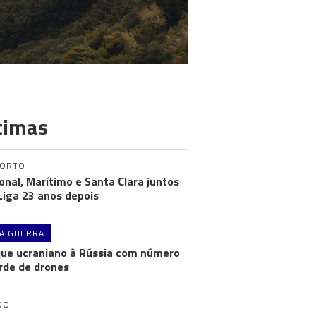
timas
PORTO
onal, Marítimo e Santa Clara juntos
 Liga 23 anos depois
A GUERRA
ue ucraniano à Rússia com número
rde de drones
DO