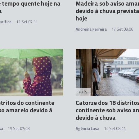
 tempo quente hoje na
Madeira sob aviso ama
a
devido à chuva previst
hoje
acifico
12 Set 07:11
Andreína Ferreira
17 Set 09:06
PAÍS
stritos do continente
Catorze dos 18 distrito
so amarelo devido à
continente sob aviso a
devido à chuva
sa
15 Set 07:48
Agência Lusa
14 Set 08:44