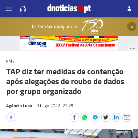
×
Faltam
63 dias
para os
PUB
PAÍS
TAP diz ter medidas de contenção
após alegações de roubo de dados
por grupo organizado
Agência Lusa
31 ago 2022
23:25
0