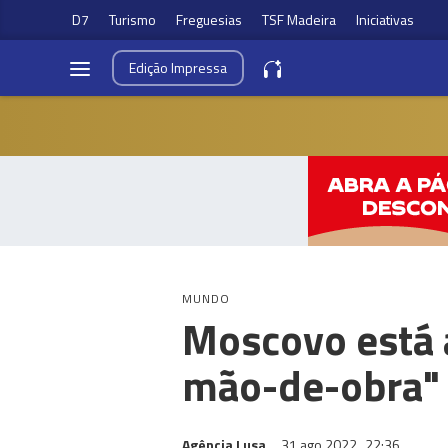
D7
Turismo
Freguesias
TSF Madeira
Iniciativas
Edição
Impressa
MUNDO
Moscovo está 
mão-de-obra"
Agência Lusa
31 ago 2022
22:36