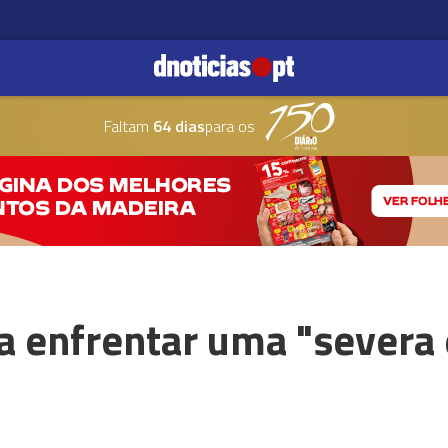
Faltam
64 dias
para os
a enfrentar uma "severa