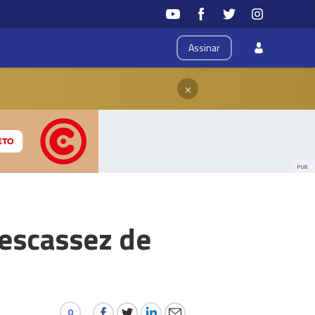
Assinar
×
PUB
 escassez de
0