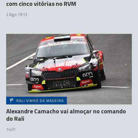
com cinco vitórias no RVM
2 Ago 19:13
RALI VINHO DA MADEIRA
Alexandre Camacho vai almoçar no comando
do Rali
14:01