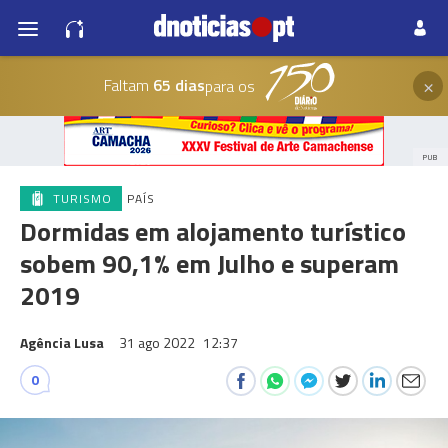
×
Faltam
65 dias
para os
PUB
TURISMO
PAÍS
Dormidas em alojamento turístico
sobem 90,1% em Julho e superam
2019
Agência Lusa
31 ago 2022
12:37
0