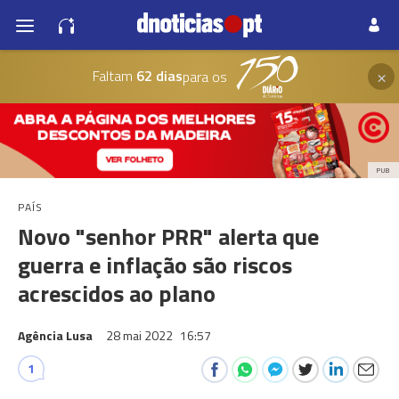
×
Faltam
62 dias
para os
PUB
PAÍS
Novo "senhor PRR" alerta que
guerra e inflação são riscos
acrescidos ao plano
Agência Lusa
28 mai 2022
16:57
1