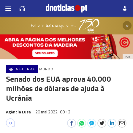
×
Faltam
63 dias
para os
PUB
A GUERRA
MUNDO
Senado dos EUA aprova 40.000
milhões de dólares de ajuda à
Ucrânia
Agência Lusa
20 mai 2022
00:12
0