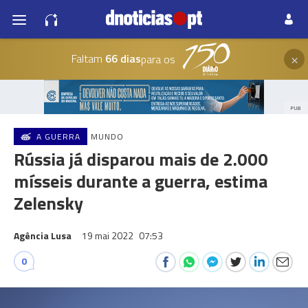
×
Faltam
66 dias
para os
PUB
A GUERRA
MUNDO
Rússia já disparou mais de 2.000
mísseis durante a guerra, estima
Zelensky
Agência Lusa
19 mai 2022
07:53
0