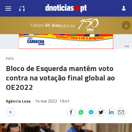
×
Faltam
65 dias
para os
PUB
PAÍS
Bloco de Esquerda mantém voto
contra na votação final global ao
OE2022
Agência Lusa
14 mai 2022
19:41
0