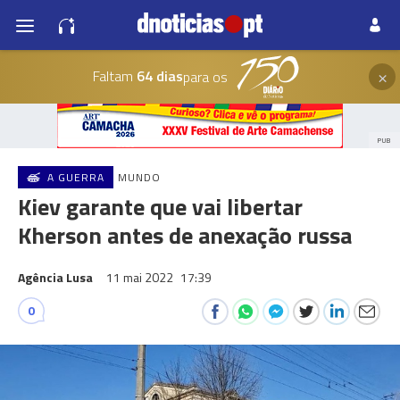
×
Faltam
64 dias
para os
PUB
A GUERRA
MUNDO
Kiev garante que vai libertar
Kherson antes de anexação russa
Agência Lusa
11 mai 2022
17:39
0