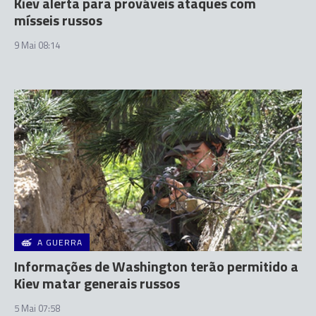
Kiev alerta para prováveis ataques com
mísseis russos
9 Mai 08:14
A GUERRA
Informações de Washington terão permitido a
Kiev matar generais russos
5 Mai 07:58