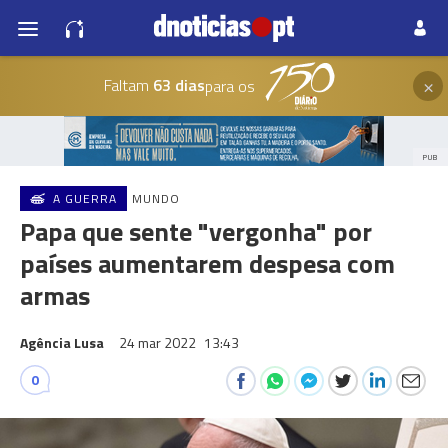
×
Faltam
63 dias
para os
PUB
A GUERRA
MUNDO
Papa que sente "vergonha" por
países aumentarem despesa com
armas
Agência Lusa
24 mar 2022
13:43
0