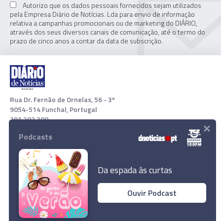
Autorizo que os dados pessoais fornecidos sejam utilizados
pela Empresa Diário de Notícias. Lda para envio de informação
relativa a campanhas promocionais ou de marketing do DIÁRIO,
através dos seus diversos canais de comunicação, até o termo do
prazo de cinco anos a contar da data de subscrição.
Rua Dr. Fernão de Ornelas, 56 - 3º
9054-514 Funchal, Portugal
291 202 300
×
Podcasts
Download App
Da espada às curtas
Ouvir Podcast
Primeiro-ministro checo pede mais armas para
Kiev
© 2022 Empresa Diário de Notícias, Lda. Todos os direitos
reservados.