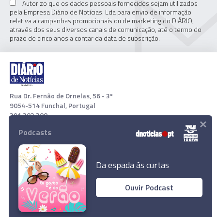
Autorizo que os dados pessoais fornecidos sejam utilizados
pela Empresa Diário de Notícias. Lda para envio de informação
relativa a campanhas promocionais ou de marketing do DIÁRIO,
através dos seus diversos canais de comunicação, até o termo do
prazo de cinco anos a contar da data de subscrição.
Rua Dr. Fernão de Ornelas, 56 - 3º
9054-514 Funchal, Portugal
291 202 300
×
Podcasts
Download App
Da espada às curtas
Ouvir Podcast
Kiev apela a ucranianos a abandonarem a
Rússia
© 2022 Empresa Diário de Notícias, Lda. Todos os direitos
reservados.
Ler Artigo