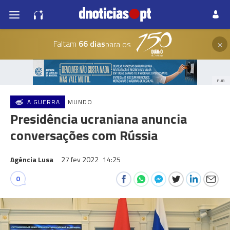
×
Faltam
66 dias
para os
PUB
A GUERRA
MUNDO
Presidência ucraniana anuncia
conversações com Rússia
Agência Lusa
27 fev 2022
14:25
0